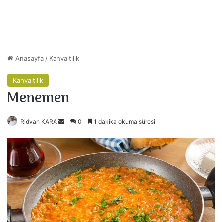
Anasayfa
/
Kahvaltılık
Kahvaltılık
Menemen
Ridvan KARA
B
0
1 dakika okuma süresi
i
r
e
-
p
o
s
t