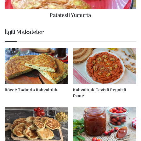
l
i
Patatesli Yumurta
Y
u
m
İlgili Makaleler
u
r
t
a
Börek Tadında Kahvaltılık
Kahvaltılık Cevizli Peynirli
Ezme