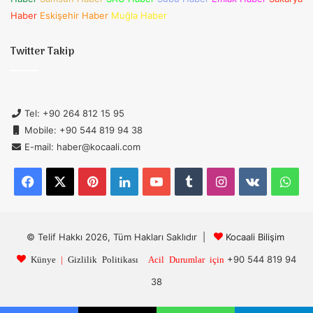
Haber
Eskişehir Haber
Muğla Haber
Twitter Takip
Tel: +90 264 812 15 95
Mobile: +90 544 819 94 38
E-mail: haber@kocaali.com
Facebook
X
Pinterest
LinkedIn
YouTube
Tumblr
Instagram
vk.com
Wh
© Telif Hakkı 2026, Tüm Hakları Saklıdır |
Kocaali Bilişim
+90 544 819 94
Künye
|
Gizlilik Politikası
Acil Durumlar için
38