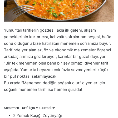
a
g
ö
n
d
Yumurtalı tariflerin gözdesi, akla ilk geleni, akşam
e
yemeklerinin kurtarıcısı, kahvaltı sofralarının neşesi, hafta
r
sonu olduğunu bize hatırlatan menemen soframıza buyur.
m
Tarifinde yer alan az, öz ve ekonomik malzemeler öğrenci
e
arkadaşlarımıza göz kırpıyor, karınlar bir güzel doyuyor.
k
“Bir tek menemen olsa bana bir şey olmaz” diyenler tarif
aşağıda. Yumurta beyazını çok fazla sevmeyenleri küçük
bir püf noktası selamlayacak.
Bu arada “Menemen dediğin soğanlı olur” diyenler için
soğanlı menemen tarifi ise hemen şurada!
Menemen Tarifi İçin Malzemeler
2 Yemek Kaşığı Zeytinyağı