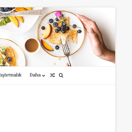
tıştırmalık
Daha
Rastgele Makale
Arama yap ...