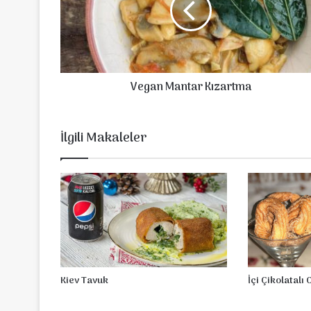
n
M
a
n
t
Vegan Mantar Kızartma
a
r
K
ı
İlgili Makaleler
z
a
r
t
m
a
Kiev Tavuk
İçi Çikolatalı