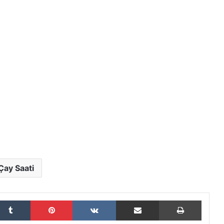
Çay Saati
Tumblr
Pinterest
VKontakte
E-Posta ile paylaş
Yazdır