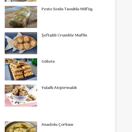
o
r
d
b
r
g
o
s
Pesto Soslu Tavuklu Milföy
o
e
I
e
r
m
A
k
s
n
a
p
Şeftalili Crumble Muffin
t
m
p
Göbete
Yulaflı Atıştırmalık
Anadolu Çorbası