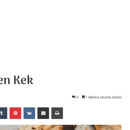
en Kek
0
1 dakika okuma süresi
Tumblr
Pinterest
VKontakte
E-Posta ile paylaş
Yazdır