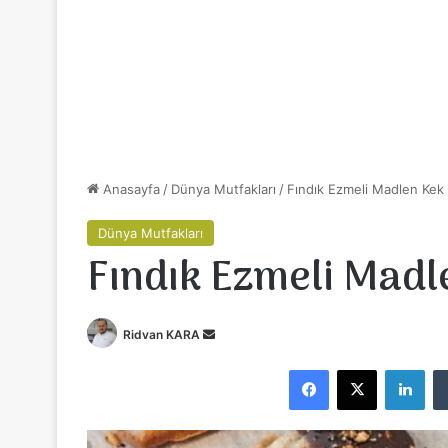
Anasayfa
/
Dünya Mutfakları
/
Fındık Ezmeli Madlen Kek
Dünya Mutfakları
Fındık Ezmeli Madl
Ridvan KARA
B
i
Facebook
X
LinkedIn
r
e
-