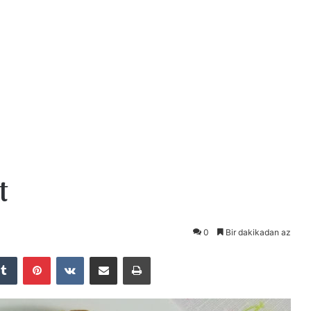
t
0
Bir dakikadan az
Tumblr
Pinterest
VKontakte
E-Posta ile paylaş
Yazdır