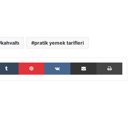
kahvaltı
pratik yemek tarifleri
Tumblr
Pinterest
VKontakte
E-Posta ile paylaş
Yazdır