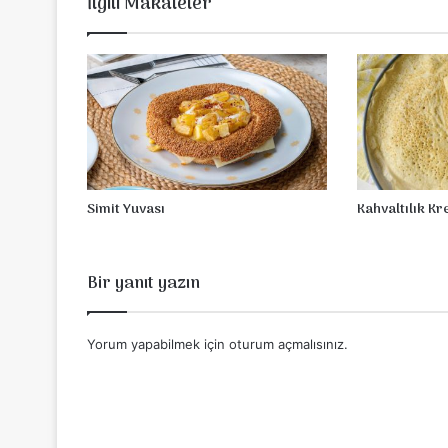
İlgili Makaleler
n
i
P
i
d
e
Simit Yuvası
Kahvaltılık Kr
Bir yanıt yazın
Yorum yapabilmek için
oturum açmalısınız
.