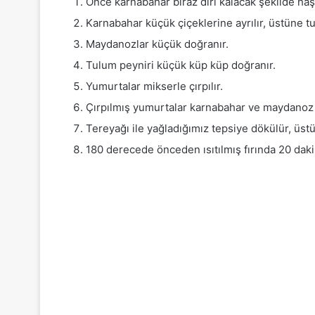
Önce karnabahar biraz diri kalacak şekilde haş
Karnabahar küçük çiçeklerine ayrılır, üstüne t
Maydanozlar küçük doğranır.
Tulum peyniri küçük küp küp doğranır.
Yumurtalar mikserle çırpılır.
Çırpılmış yumurtalar karnabahar ve maydanoz ile
Tereyağı ile yağladığımız tepsiye dökülür, üst
180 derecede önceden ısıtılmış fırında 20 dakika