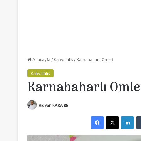
Anasayfa
/
Kahvaltılık
/
Karnabaharlı Omlet
Kahvaltılık
Karnabaharlı Omle
Ridvan KARA
B
i
Facebook
X
LinkedIn
r
e
-