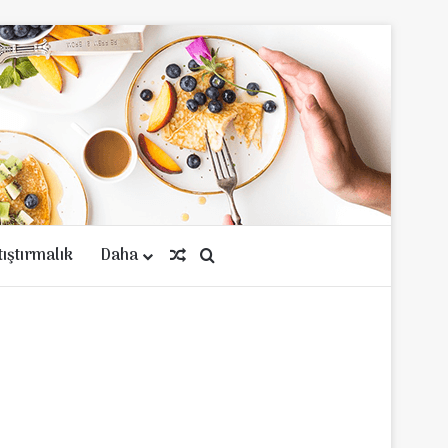
tıştırmalık
Daha
Rastgele Makale
Arama yap ...