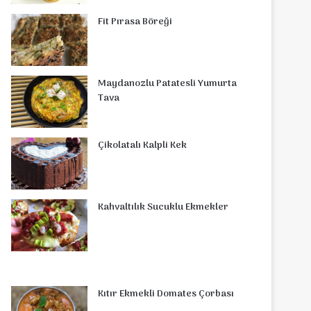
o
r
d
b
r
g
o
s
Fit Pırasa Böreği
o
e
I
e
r
m
A
k
s
n
a
p
Maydanozlu Patatesli Yumurta
t
m
p
Tava
Çikolatalı Kalpli Kek
Kahvaltılık Sucuklu Ekmekler
Kıtır Ekmekli Domates Çorbası