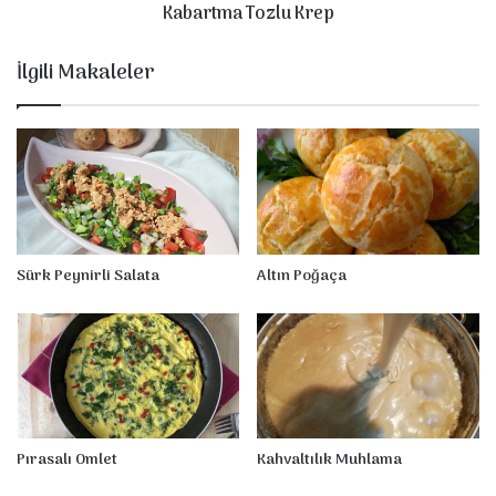
Kabartma Tozlu Krep
o
z
l
İlgili Makaleler
u
K
r
e
p
Sürk Peynirli Salata
Altın Poğaça
Pırasalı Omlet
Kahvaltılık Muhlama