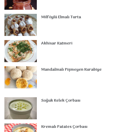
o
r
d
b
r
g
m
A
o
e
I
e
r
p
Milföylü Elmalı Turta
k
s
n
a
p
t
m
Akhisar Katmeri
Mandalinalı Pişmeyen Kurabiye
Soğuk Kelek Çorbası
Kremalı Patates Çorbası