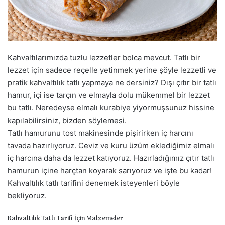
a
g
ö
n
d
Kahvaltılarımızda tuzlu lezzetler bolca mevcut. Tatlı bir
e
lezzet için sadece reçelle yetinmek yerine şöyle lezzetli ve
r
pratik kahvaltılık tatlı yapmaya ne dersiniz? Dışı çıtır bir tatlı
m
hamur, içi ise tarçın ve elmayla dolu mükemmel bir lezzet
e
bu tatlı. Neredeyse elmalı kurabiye yiyormuşsunuz hissine
k
kapılabilirsiniz, bizden söylemesi.
Tatlı hamurunu tost makinesinde pişirirken iç harcını
tavada hazırlıyoruz. Ceviz ve kuru üzüm eklediğimiz elmalı
iç harcına daha da lezzet katıyoruz. Hazırladığımız çıtır tatlı
hamurun içine harçtan koyarak sarıyoruz ve işte bu kadar!
Kahvaltılık tatlı tarifini denemek isteyenleri böyle
bekliyoruz.
Kahvaltılık Tatlı Tarifi İçin Malzemeler