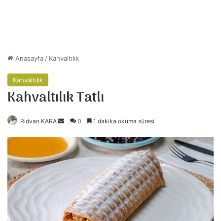
Anasayfa
/
Kahvaltılık
Kahvaltılık
Kahvaltılık Tatlı
Ridvan KARA
B
0
1 dakika okuma süresi
i
r
e
-
p
o
s
t