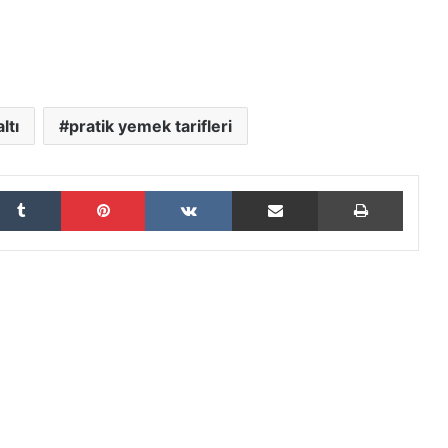
ltı
pratik yemek tarifleri
Tumblr
Pinterest
VKontakte
E-Posta ile paylaş
Yazdır