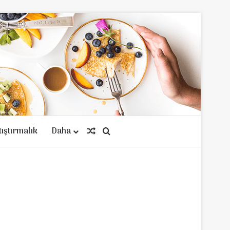
tıştırmalık
Daha
Rastgele Makale
Arama yap ...