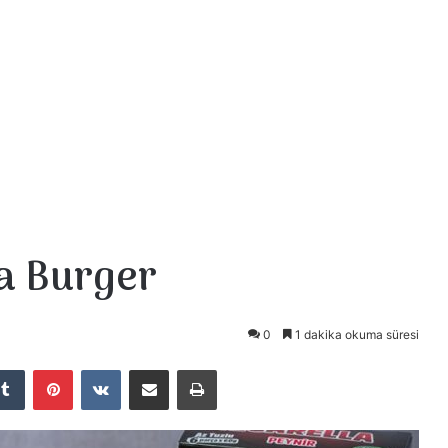
la Burger
0
1 dakika okuma süresi
Tumblr
Pinterest
VKontakte
E-Posta ile paylaş
Yazdır