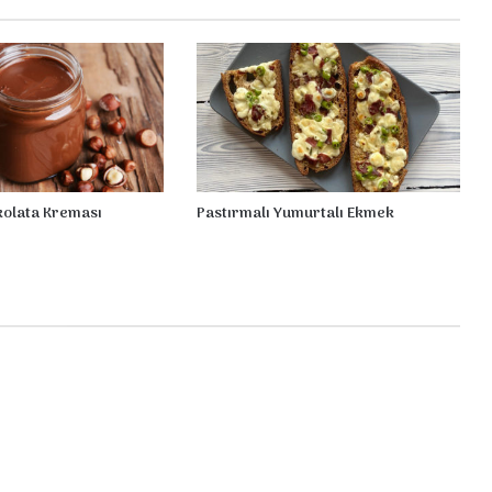
t
ikolata Kreması
Pastırmalı Yumurtalı Ekmek