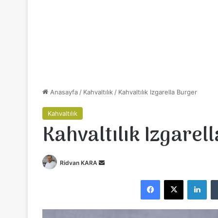
Anasayfa
/
Kahvaltılık
/
Kahvaltılık Izgarella Burger
Kahvaltılık
Kahvaltılık Izgarel
Ridvan KARA
B
i
Facebook
X
LinkedIn
r
e
-