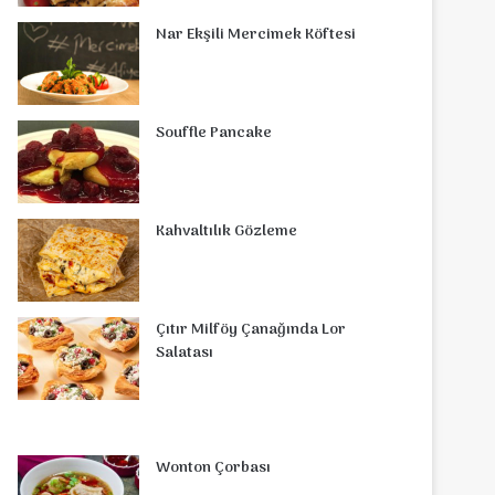
o
r
d
b
r
g
o
s
Nar Ekşili Mercimek Köftesi
o
e
I
e
r
m
A
k
s
n
a
p
Souffle Pancake
t
m
p
Kahvaltılık Gözleme
Çıtır Milföy Çanağında Lor
Salatası
Wonton Çorbası