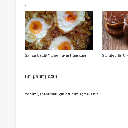
l
a
t
a
Saray Usulü Yumurta-yı Hümayun
Sürülebilir Ç
Bir yanıt yazın
Yorum yapabilmek için
oturum açmalısınız
.