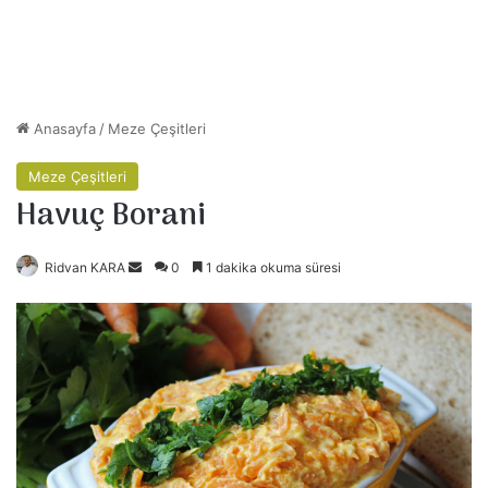
Anasayfa
/
Meze Çeşitleri
Meze Çeşitleri
Havuç Borani
Ridvan KARA
B
0
1 dakika okuma süresi
i
r
e
-
p
o
s
t