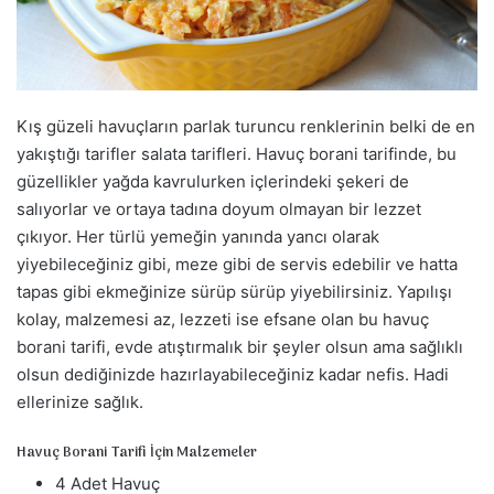
a
g
ö
n
d
Kış güzeli havuçların parlak turuncu renklerinin belki de en
e
yakıştığı tarifler salata tarifleri. Havuç borani tarifinde, bu
r
güzellikler yağda kavrulurken içlerindeki şekeri de
m
salıyorlar ve ortaya tadına doyum olmayan bir lezzet
e
çıkıyor. Her türlü yemeğin yanında yancı olarak
k
yiyebileceğiniz gibi, meze gibi de servis edebilir ve hatta
tapas gibi ekmeğinize sürüp sürüp yiyebilirsiniz. Yapılışı
kolay, malzemesi az, lezzeti ise efsane olan bu havuç
borani tarifi, evde atıştırmalık bir şeyler olsun ama sağlıklı
olsun dediğinizde hazırlayabileceğiniz kadar nefis. Hadi
ellerinize sağlık.
Havuç Borani Tarifi İçin Malzemeler
4 Adet Havuç