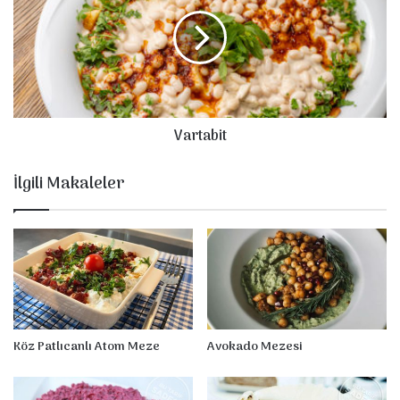
i
r
t
a
b
i
t
Vartabit
İlgili Makaleler
Köz Patlıcanlı Atom Meze
Avokado Mezesi