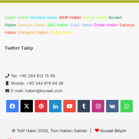
Sağlık Haber
Medikal Haber
MHP Haber
Konya Haber
Kocaeli
Haber
Samsun Haber
SAÜ Haber
Subü Haber
Emlak Haber
Sakarya
Haber
Eskişehir Haber
Muğla Haber
Twitter Takip
Tel: +90 264 812 15 95
Mobile: +90 544 819 94 38
E-mail: haber@kocaali.com
Facebook
X
Pinterest
LinkedIn
YouTube
Tumblr
Instagram
vk.com
Wh
© Telif Hakkı 2026, Tüm Hakları Saklıdır |
Kocaali Bilişim