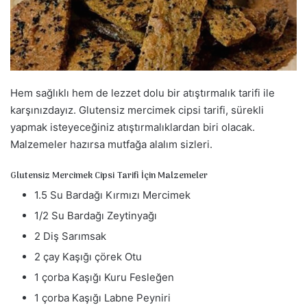
a
g
ö
n
d
Hem sağlıklı hem de lezzet dolu bir atıştırmalık tarifi ile
e
r
karşınızdayız. Glutensiz mercimek cipsi tarifi, sürekli
m
yapmak isteyeceğiniz atıştırmalıklardan biri olacak.
e
Malzemeler hazırsa mutfağa alalım sizleri.
k
Glutensiz Mercimek Cipsi Tarifi İçin Malzemeler
1.5 Su Bardağı Kırmızı Mercimek
1/2 Su Bardağı Zeytinyağı
2 Diş Sarımsak
2 çay Kaşığı çörek Otu
1 çorba Kaşığı Kuru Fesleğen
1 çorba Kaşığı Labne Peyniri