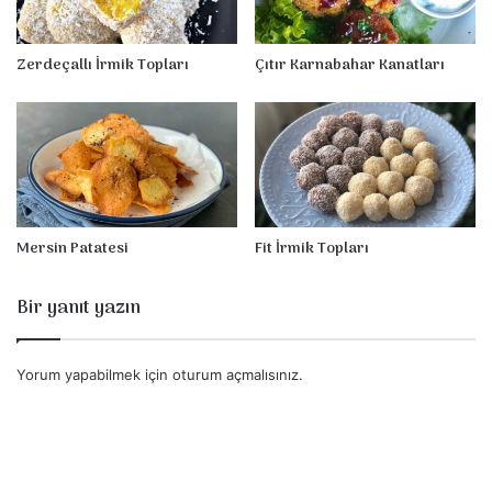
a
n
i
Zerdeçallı İrmik Topları
Çıtır Karnabahar Kanatları
Mersin Patatesi
Fit İrmik Topları
Bir yanıt yazın
Yorum yapabilmek için
oturum açmalısınız
.