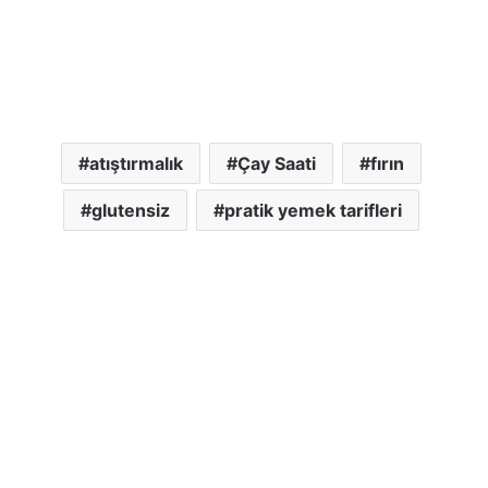
atıştırmalık
Çay Saati
fırın
glutensiz
pratik yemek tarifleri