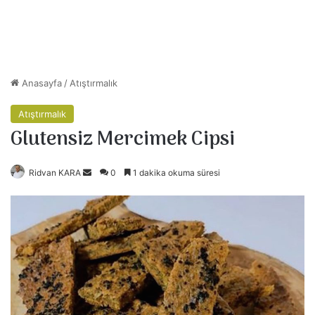
Anasayfa
/
Atıştırmalık
Atıştırmalık
Glutensiz Mercimek Cipsi
Ridvan KARA
B
0
1 dakika okuma süresi
i
r
e
-
p
o
s
t