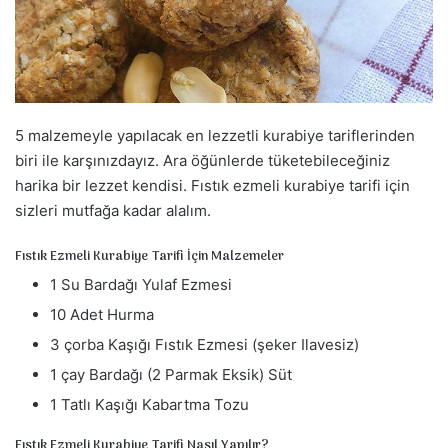
a
g
ö
n
d
5 malzemeyle yapılacak en lezzetli kurabiye tariflerinden
e
r
biri ile karşınızdayız. Ara öğünlerde tüketebileceğiniz
m
harika bir lezzet kendisi. Fıstık ezmeli kurabiye tarifi için
e
sizleri mutfağa kadar alalım.
k
Fıstık Ezmeli Kurabiye Tarifi İçin Malzemeler
1 Su Bardağı Yulaf Ezmesi
10 Adet Hurma
3 çorba Kaşığı Fıstık Ezmesi (şeker Ilavesiz)
1 çay Bardağı (2 Parmak Eksik) Süt
1 Tatlı Kaşığı Kabartma Tozu
Fıstık Ezmeli Kurabiye Tarifi Nasıl Yapılır?