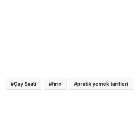
Çay Saati
fırın
pratik yemek tarifleri