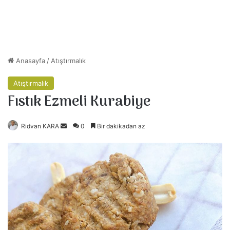
Anasayfa
/
Atıştırmalık
Atıştırmalık
Fıstık Ezmeli Kurabiye
Ridvan KARA
B
0
Bir dakikadan az
i
r
e
-
p
o
s
t