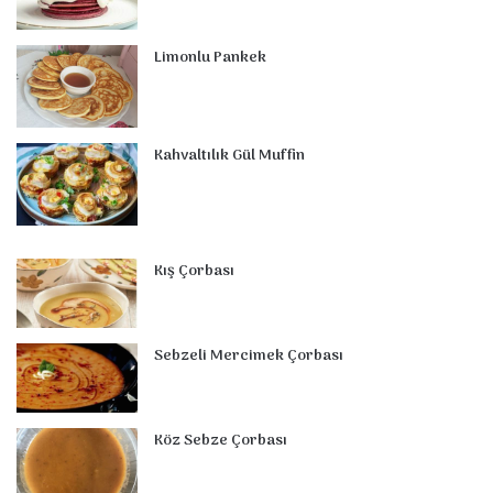
k
s
n
a
p
t
m
Limonlu Pankek
Kahvaltılık Gül Muffin
Kış Çorbası
Sebzeli Mercimek Çorbası
Köz Sebze Çorbası