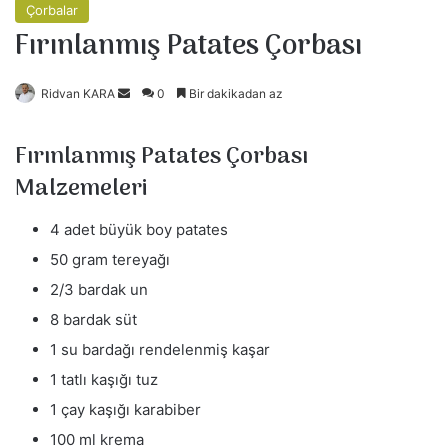
Çorbalar
Fırınlanmış Patates Çorbası
Bir
Ridvan KARA
0
Bir dakikadan az
e-
posta
Fırınlanmış Patates Çorbası
göndermek
Malzemeleri
4 adet büyük boy patates
50 gram tereyağı
2/3 bardak un
8 bardak süt
1 su bardağı rendelenmiş kaşar
1 tatlı kaşığı tuz
1 çay kaşığı karabiber
100 ml krema