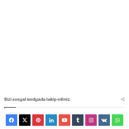
Bizi sosyal medyada takip ediniz
Facebook
X
Pinterest
LinkedIn
YouTube
Tumblr
Instagram
vk.com
Wha