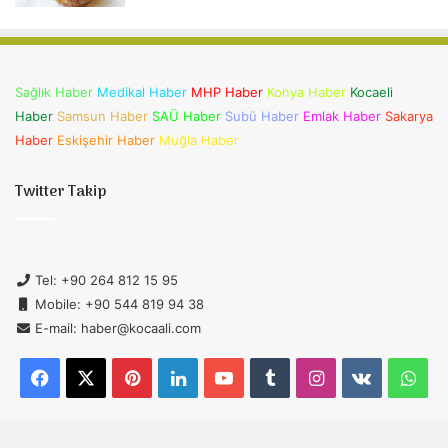
Sağlık Haber
Medikal Haber
MHP Haber
Konya Haber
Kocaeli
Haber
Samsun Haber
SAÜ Haber
Subü Haber
Emlak Haber
Sakarya
Haber
Eskişehir Haber
Muğla Haber
Twitter Takip
Tel: +90 264 812 15 95
Mobile: +90 544 819 94 38
E-mail: haber@kocaali.com
Facebook
X
Pinterest
LinkedIn
YouTube
Tumblr
Instagram
vk.com
Wha