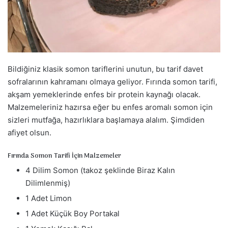
a
g
ö
n
d
Bildiğiniz klasik somon tariflerini unutun, bu tarif davet
e
r
sofralarının kahramanı olmaya geliyor. Fırında somon tarifi,
m
akşam yemeklerinde enfes bir protein kaynağı olacak.
e
Malzemeleriniz hazırsa eğer bu enfes aromalı somon için
k
sizleri mutfağa, hazırlıklara başlamaya alalım. Şimdiden
afiyet olsun.
Fırında Somon Tarifi İçin Malzemeler
4 Dilim Somon (takoz şeklinde Biraz Kalın
Dilimlenmiş)
1 Adet Limon
1 Adet Küçük Boy Portakal