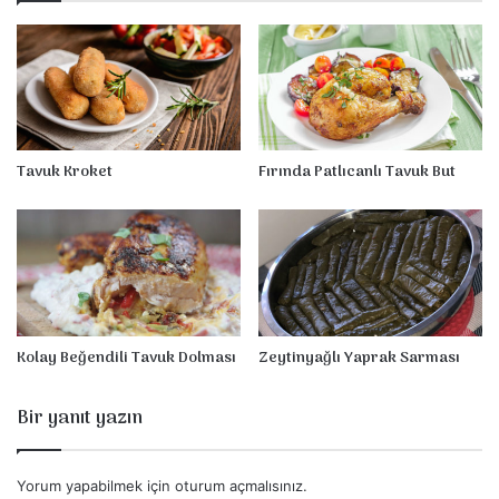
e
n
e
b
i
l
e
c
Tavuk Kroket
Fırında Patlıcanlı Tavuk But
e
k
T
e
k
D
ü
r
Kolay Beğendili Tavuk Dolması
Zeytinyağlı Yaprak Sarması
ü
m
Bir yanıt yazın
Yorum yapabilmek için
oturum açmalısınız
.