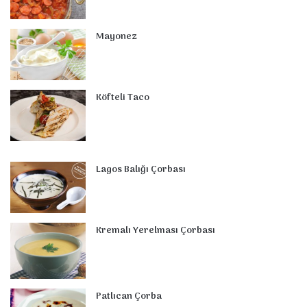
k
s
n
a
p
t
m
Mayonez
Köfteli Taco
Lagos Balığı Çorbası
Kremalı Yerelması Çorbası
Patlıcan Çorba