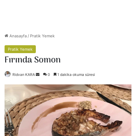
Anasayfa
/
Pratik Yemek
Pratik Yemek
Fırında Somon
Ridvan KARA
B
0
1 dakika okuma süresi
i
r
e
-
p
o
s
t