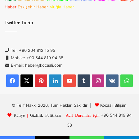
Haber
Eskişehir Haber
Muğla Haber
Twitter Takip
Tel: +90 264 812 15 95
Mobile: +90 544 819 94 38
E-mail: haber@kocaali.com
Facebook
X
Pinterest
LinkedIn
YouTube
Tumblr
Instagram
vk.com
Wh
© Telif Hakkı 2026, Tüm Hakları Saklıdır |
Kocaali Bilişim
+90 544 819 94
Künye
|
Gizlilik Politikası
Acil Durumlar için
38