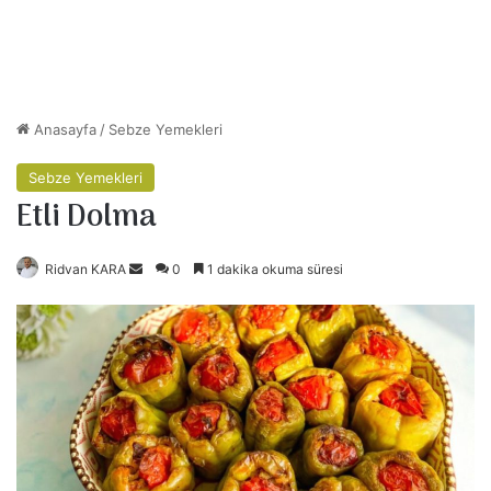
Anasayfa
/
Sebze Yemekleri
Sebze Yemekleri
Etli Dolma
Ridvan KARA
B
0
1 dakika okuma süresi
i
r
e
-
p
o
s
t