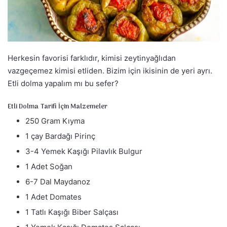
a
g
ö
n
d
Herkesin favorisi farklıdır, kimisi zeytinyağlıdan
e
vazgeçemez kimisi etliden. Bizim için ikisinin de yeri ayrı.
r
Etli dolma yapalım mı bu sefer?
m
e
Etli Dolma Tarifi İçin Malzemeler
k
250 Gram Kıyma
1 çay Bardağı Pirinç
3-4 Yemek Kaşığı Pilavlık Bulgur
1 Adet Soğan
6-7 Dal Maydanoz
1 Adet Domates
1 Tatlı Kaşığı Biber Salçası