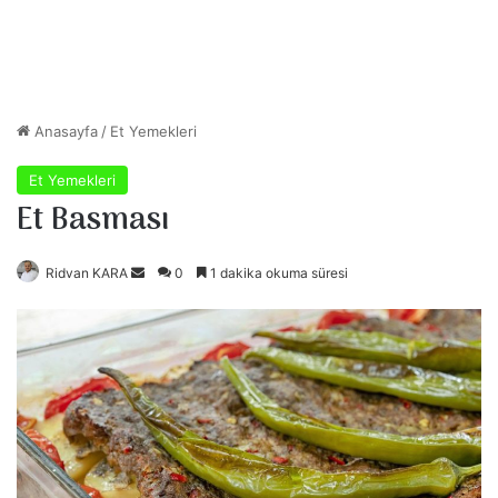
Anasayfa
/
Et Yemekleri
Et Yemekleri
Et Basması
Ridvan KARA
B
0
1 dakika okuma süresi
i
r
e
-
p
o
s
t