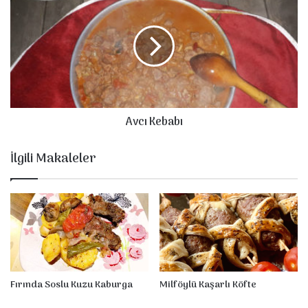
ğ
v
i
c
ı
K
e
b
a
b
Avcı Kebabı
ı
İlgili Makaleler
Fırında Soslu Kuzu Kaburga
Milföylü Kaşarlı Köfte