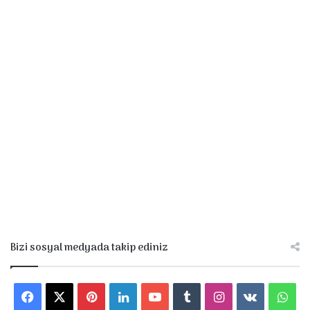
Bizi sosyal medyada takip ediniz
F
X
P
L
Y
T
I
v
W