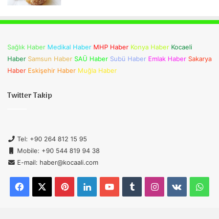
Sağlık Haber
Medikal Haber
MHP Haber
Konya Haber
Kocaeli
Haber
Samsun Haber
SAÜ Haber
Subü Haber
Emlak Haber
Sakarya
Haber
Eskişehir Haber
Muğla Haber
Twitter Takip
Tel: +90 264 812 15 95
Mobile: +90 544 819 94 38
E-mail: haber@kocaali.com
Facebook
X
Pinterest
LinkedIn
YouTube
Tumblr
Instagram
vk.com
Wh