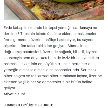
a
g
ö
n
d
Evde kebap lezzetinde bir tepsi yemeği hazırlamaya ne
e
dersiniz? Tepsinin içinde üst üste eklenen malzemeler,
r
fırına girmeden üzerine hafifçe bastırılıyor, bu sayede
m
pişerken tüm tatları birbirine geçiyor. Altında ince
e
doğranmış patatesleri, üzerinde soğanlı, biberli, kıymalı
k
karışımıyla hem doyurucu hem de leziz bir ana yemek et
basması. Lezzetinin en büyük sırrı ise elbette her etli
yemeğin olmazsa olmazı olan baharatlarında. Sarımsak,
biber salçası ve toz kırmızı biberle tatlanan kıyma, üzerine
eklenen yeşil biber ve domateslerle bir bütün haline
geliyor.
Afiyet olsun!
Et Basması Tarifi İçin Malzemeler