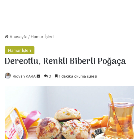
Anasayfa
/
Hamur İşleri
Hamur İşleri
Dereotlu, Renkli Biberli Poğaça
Ridvan KARA
B
0
1 dakika okuma süresi
i
r
e
-
p
o
s
t