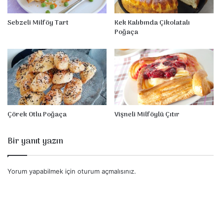
Sebzeli Milföy Tart
Kek Kalıbında Çikolatalı
Poğaça
Çörek Otlu Poğaça
Vişneli Milföylü Çıtır
Bir yanıt yazın
Yorum yapabilmek için
oturum açmalısınız
.