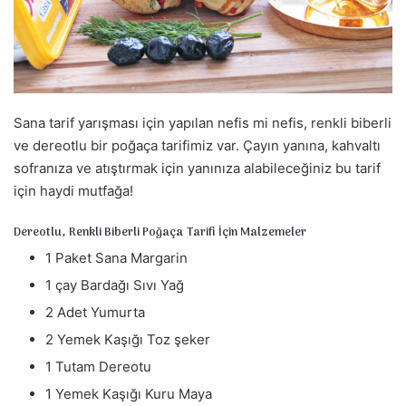
a
g
ö
n
d
Sana tarif yarışması için yapılan nefis mi nefis, renkli biberli
e
r
ve dereotlu bir poğaça tarifimiz var. Çayın yanına, kahvaltı
m
sofranıza ve atıştırmak için yanınıza alabileceğiniz bu tarif
e
için haydi mutfağa!
k
Dereotlu, Renkli Biberli Poğaça Tarifi İçin Malzemeler
1 Paket Sana Margarin
1 çay Bardağı Sıvı Yağ
2 Adet Yumurta
2 Yemek Kaşığı Toz şeker
1 Tutam Dereotu
1 Yemek Kaşığı Kuru Maya