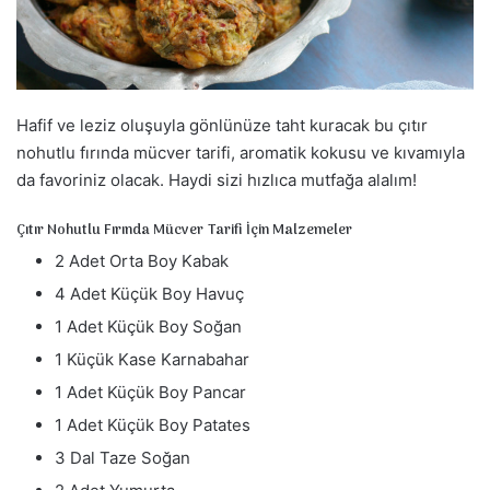
a
g
ö
n
d
Hafif ve leziz oluşuyla gönlünüze taht kuracak bu çıtır
e
nohutlu fırında mücver tarifi, aromatik kokusu ve kıvamıyla
r
da favoriniz olacak. Haydi sizi hızlıca mutfağa alalım!
m
e
Çıtır Nohutlu Fırında Mücver Tarifi İçin Malzemeler
k
2 Adet Orta Boy Kabak
4 Adet Küçük Boy Havuç
1 Adet Küçük Boy Soğan
1 Küçük Kase Karnabahar
1 Adet Küçük Boy Pancar
1 Adet Küçük Boy Patates
3 Dal Taze Soğan