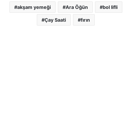
akşam yemeği
Ara Öğün
bol lifli
Çay Saati
fırın