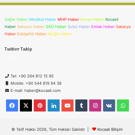
Sağlık Haber
Medikal Haber
MHP Haber
Konya Haber
Kocaeli
Haber
Samsun Haber
SAÜ Haber
Subü Haber
Emlak Haber
Sakarya
Haber
Eskişehir Haber
Muğla Haber
Twitter Takip
Tel: +90 264 812 15 95
Mobile: +90 544 819 94 38
E-mail: haber@kocaali.com
Facebook
X
Pinterest
LinkedIn
YouTube
Tumblr
Instagram
vk.com
Wh
© Telif Hakkı 2026, Tüm Hakları Saklıdır |
Kocaali Bilişim