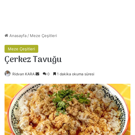
Anasayfa
/
Meze Çeşitleri
Meze Çeşitleri
Çerkez Tavuğu
Ridvan KARA
B
0
1 dakika okuma süresi
i
r
e
-
p
o
s
t