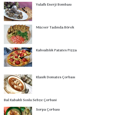
o
e
I
e
r
p
Yulaflı Enerji Bombası
k
s
n
a
p
t
m
Mücver Tadında Börek
Kahvaltılık Patates Pizza
Klasik Domates Çorbası
Bal Kabakli Soslu Sebze Çorbasi
Sorpa Çorbası