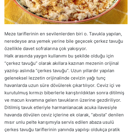
a
g
ö
n
d
Meze tariflerinin en sevilenlerden biri o. Tavukla yapılan,
e
neredeyse ana yemek yerine bile geçecek çerkez tavuğu
r
özellikle davet sofralarına çok yakışıyor.
m
Halk arasında yaygın kullanımı bu şekilde olduğu için
e
“çerkez tavuğu” olarak akıllara kazınan mezenin orijinal
k
yazılışı aslında “çerkes tavuğu”. Uzun yıllardır yapılan
geleneksel lezzetin orijinalinde cevizin yağı tunç
havanlarda uzun süre dövülerek çıkartılıyor. Ceviz içi ve
kurutulmuş kırmızı biberlerle karıştırıldıktan sonra ditilmiş
ve macun kıvamına gelen tavukların üzerine gezdiriliyor.
Ditilmiş tavuk etleriyle harmanlanacak acuka ilavesiyle
havanda dövülen ceviz içlerine ek olarak, “abısta” denilen
mısır unlu pelte karışımıyla servis edilen abaza usulü
çerkes tavuğu tariflerinin yanında yapılışı oldukça pratik