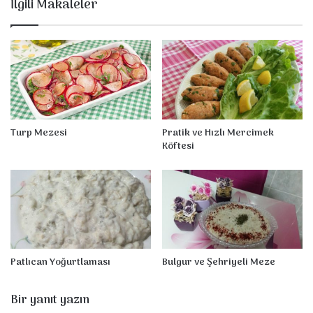
İlgili Makaleler
S
a
r
m
a
s
ı
Turp Mezesi
Pratik ve Hızlı Mercimek
Köftesi
Patlıcan Yoğurtlaması
Bulgur ve Şehriyeli Meze
Bir yanıt yazın