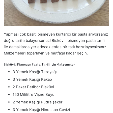
a
g
ö
n
d
Yapması çok basit, pişmeyen kurtarıcı bir pasta arıyorsanız
e
r
doğru tarife bakıyorsunuz! Bisküvili pişmeyen pasta tarifi
m
ile damaklarda yer edecek enfes bir tatlı hazırlayacaksınız.
e
Malzemeleri toparlayın ve mutfağa kadar geçin.
k
Bisküvili Pişmeyen Pasta Tarifi İçin Malzemeler
3 Yemek Kaşığı Tereyağı
3 Yemek Kaşığı Kakao
2 Paket Petibör Bisküvi
150 Mililitre Vişne Suyu
2 Yemek Kaşığı Pudra şekeri
3 Yemek Kaşığı Hindistan Cevizi