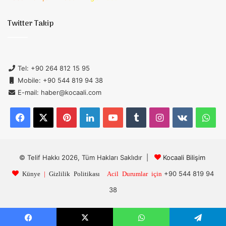
Twitter Takip
Tel: +90 264 812 15 95
Mobile: +90 544 819 94 38
E-mail: haber@kocaali.com
Facebook
X
Pinterest
LinkedIn
YouTube
Tumblr
Instagram
vk.com
Wh
© Telif Hakkı 2026, Tüm Hakları Saklıdır |
Kocaali Bilişim
+90 544 819 94
Künye
|
Gizlilik Politikası
Acil Durumlar için
38