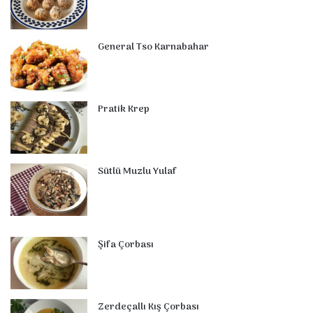
o
r
d
b
r
g
m
A
o
e
I
e
r
p
General Tso Karnabahar
k
s
n
a
p
t
m
Pratik Krep
Sütlü Muzlu Yulaf
Şifa Çorbası
Zerdeçallı Kış Çorbası