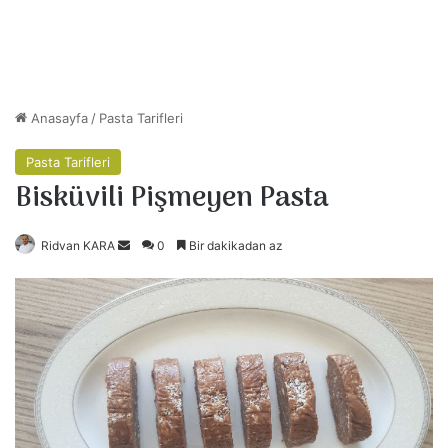
Anasayfa
/
Pasta Tarifleri
Pasta Tarifleri
Bisküvili Pişmeyen Pasta
Ridvan KARA
B
0
Bir dakikadan az
i
r
e
-
p
o
s
t