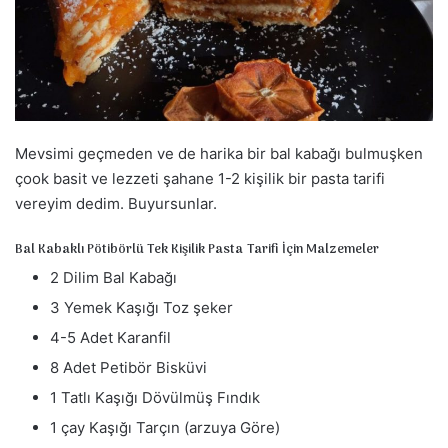
s
t
a
g
ö
n
d
Mevsimi geçmeden ve de harika bir bal kabağı bulmuşken
e
çook basit ve lezzeti şahane 1-2 kişilik bir pasta tarifi
r
vereyim dedim. Buyursunlar.
m
e
Bal Kabaklı Pötibörlü Tek Kişilik Pasta Tarifi İçin Malzemeler
k
2 Dilim Bal Kabağı
3 Yemek Kaşığı Toz şeker
4-5 Adet Karanfil
8 Adet Petibör Bisküvi
1 Tatlı Kaşığı Dövülmüş Fındık
1 çay Kaşığı Tarçın (arzuya Göre)