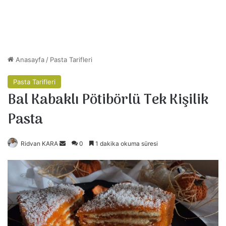
Anasayfa
/
Pasta Tarifleri
Pasta Tarifleri
Bal Kabaklı Pötibörlü Tek Kişilik
Pasta
Ridvan KARA
B
0
1 dakika okuma süresi
i
r
e
-
p
o