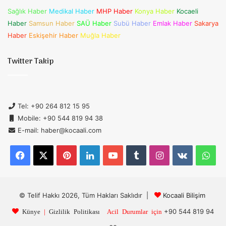
Sağlık Haber
Medikal Haber
MHP Haber
Konya Haber
Kocaeli
Haber
Samsun Haber
SAÜ Haber
Subü Haber
Emlak Haber
Sakarya
Haber
Eskişehir Haber
Muğla Haber
Twitter Takip
Tel: +90 264 812 15 95
Mobile: +90 544 819 94 38
E-mail: haber@kocaali.com
Facebook
X
Pinterest
LinkedIn
YouTube
Tumblr
Instagram
vk.com
Wh
© Telif Hakkı 2026, Tüm Hakları Saklıdır |
Kocaali Bilişim
+90 544 819 94
Künye
|
Gizlilik Politikası
Acil Durumlar için