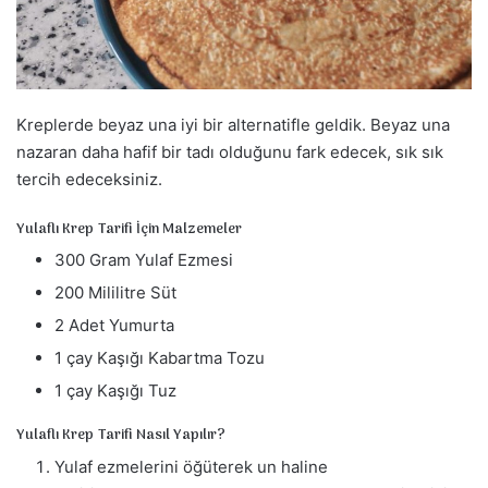
a
g
ö
n
d
Kreplerde beyaz una iyi bir alternatifle geldik. Beyaz una
e
nazaran daha hafif bir tadı olduğunu fark edecek, sık sık
r
tercih edeceksiniz.
m
e
Yulaflı Krep Tarifi İçin Malzemeler
k
300 Gram Yulaf Ezmesi
200 Mililitre Süt
2 Adet Yumurta
1 çay Kaşığı Kabartma Tozu
1 çay Kaşığı Tuz
Yulaflı Krep Tarifi Nasıl Yapılır?
Yulaf ezmelerini öğüterek un haline