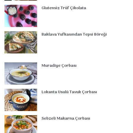
t
m
Glutensiz Trüf Çikolata
Baklava Yufkasından Tepsi Böreği
Muradiye Çorbası
Lokanta Usulü Tavuk Çorbası
Sebzeli Makarna Çorbası