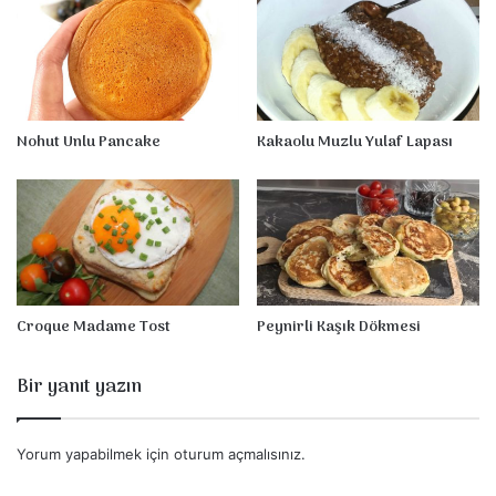
Nohut Unlu Pancake
Kakaolu Muzlu Yulaf Lapası
Croque Madame Tost
Peynirli Kaşık Dökmesi
Bir yanıt yazın
Yorum yapabilmek için
oturum açmalısınız
.