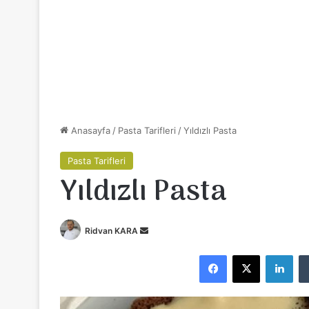
Anasayfa
/
Pasta Tarifleri
/
Yıldızlı Pasta
Pasta Tarifleri
Yıldızlı Pasta
Ridvan KARA
B
i
Facebook
X
LinkedIn
r
e
-