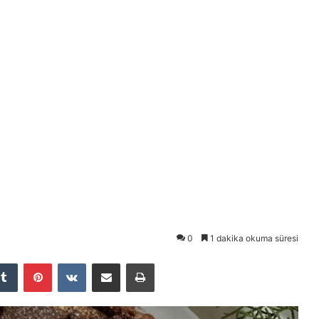
0
1 dakika okuma süresi
Tumblr
Pinterest
VKontakte
E-Posta ile paylaş
Yazdır