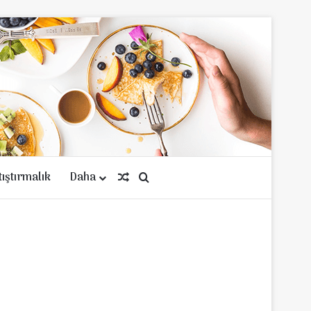
tıştırmalık
Daha
Rastgele Makale
Arama yap ...