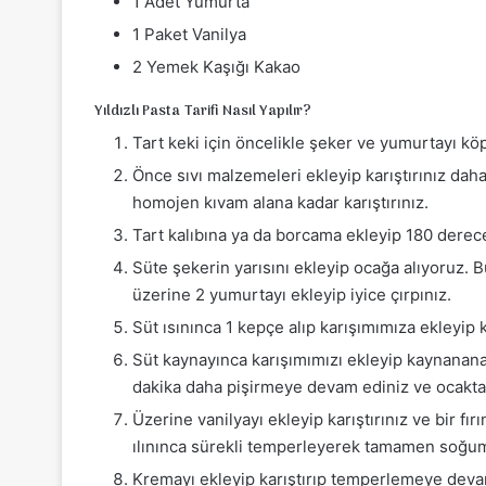
1 Adet Yumurta
1 Paket Vanilya
2 Yemek Kaşığı Kakao
Yıldızlı Pasta Tarifi Nasıl Yapılır?
Tart keki için öncelikle şeker ve yumurtayı kö
Önce sıvı malzemeleri ekleyip karıştırınız dah
homojen kıvam alana kadar karıştırınız.
Tart kalıbına ya da borcama ekleyip 180 derecel
Süte şekerin yarısını ekleyip ocağa alıyoruz. B
üzerine 2 yumurtayı ekleyip iyice çırpınız.
Süt ısınınca 1 kepçe alıp karışımımıza ekleyip k
Süt kaynayınca karışımımızı ekleyip kaynanana ka
dakika daha pişirmeye devam ediniz ve ocaktan
Üzerine vanilyayı ekleyip karıştırınız ve bir fı
ılınınca sürekli temperleyerek tamamen soğum
Kremayı ekleyip karıştırıp temperlemeye dev