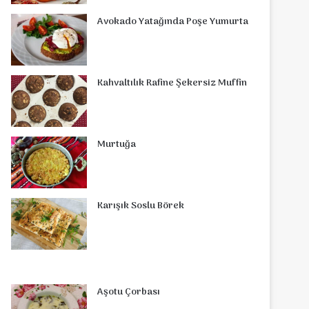
o
r
d
b
r
g
o
s
Avokado Yatağında Poşe Yumurta
o
e
I
e
r
m
A
k
s
n
a
p
Kahvaltılık Rafine Şekersiz Muffin
t
m
p
Murtuğa
Karışık Soslu Börek
Aşotu Çorbası