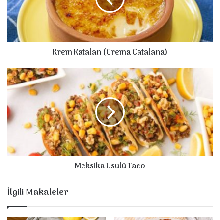
a
t
a
l
Krem Katalan (Crema Catalana)
a
n
(
M
C
e
r
k
e
s
m
i
a
k
C
a
a
U
t
s
Meksika Usulü Taco
a
u
l
l
a
ü
İlgili Makaleler
n
T
a
a
)
c