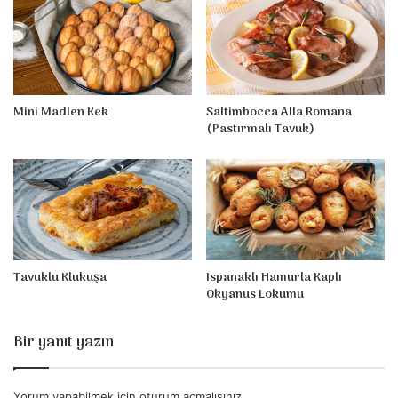
o
Mini Madlen Kek
Saltimbocca Alla Romana
(Pastırmalı Tavuk)
Tavuklu Klukuşa
Ispanaklı Hamurla Kaplı
Okyanus Lokumu
Bir yanıt yazın
Yorum yapabilmek için
oturum açmalısınız
.