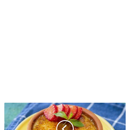
K
r
e
m
K