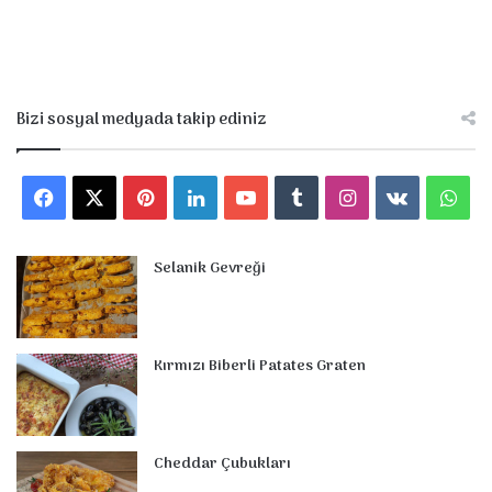
Bizi sosyal medyada takip ediniz
F
X
P
L
Y
T
I
v
W
a
i
i
o
u
n
k
h
Selanik Gevreği
c
n
n
u
m
s
.
a
e
t
k
T
b
t
c
t
Kırmızı Biberli Patates Graten
b
e
e
u
l
a
o
s
o
r
d
b
r
g
m
A
o
e
I
e
r
p
Cheddar Çubukları