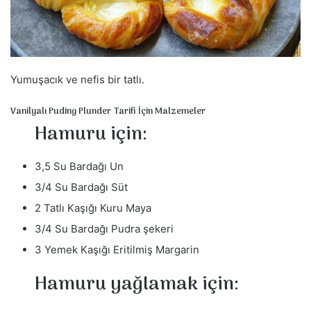
a
g
ö
n
d
Yumuşacık ve nefis bir tatlı.
e
Vanilyalı Puding Plunder Tarifi İçin Malzemeler
r
Hamuru için:
m
e
k
3,5 Su Bardağı Un
3/4 Su Bardağı Süt
2 Tatlı Kaşığı Kuru Maya
3/4 Su Bardağı Pudra şekeri
3 Yemek Kaşığı Eritilmiş Margarin
Hamuru yağlamak için: