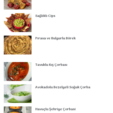
k
s
n
a
p
t
m
Sağlıklı Cips
Pırasa ve Bulgurlu Börek
Tavuklu Kış Çorbası
Avokadolu Bezelyeli Soğuk Çorba
Havuçlu Şehriye Çorbasi