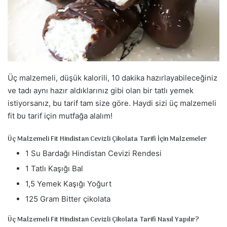
s
t
a
g
ö
n
d
Üç malzemeli, düşük kalorili, 10 dakika hazırlayabileceğiniz
e
ve tadı aynı hazır aldıklarınız gibi olan bir tatlı yemek
r
istiyorsanız, bu tarif tam size göre. Haydi sizi üç malzemeli
m
fit bu tarif için mutfağa alalım!
e
k
Üç Malzemeli Fit Hindistan Cevizli Çikolata Tarifi İçin Malzemeler
1 Su Bardağı Hindistan Cevizi Rendesi
1 Tatlı Kaşığı Bal
1,5 Yemek Kaşığı Yoğurt
125 Gram Bitter çikolata
Üç Malzemeli Fit Hindistan Cevizli Çikolata Tarifi Nasıl Yapılır?