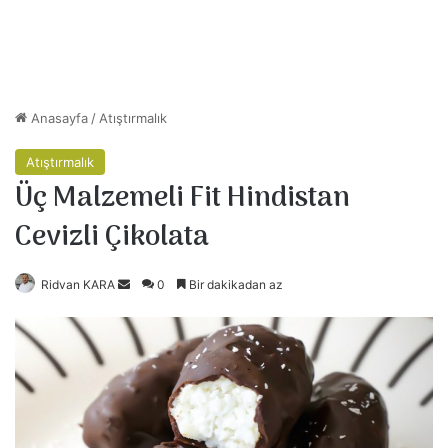
Anasayfa
/
Atıştırmalık
Atıştırmalık
Üç Malzemeli Fit Hindistan
Cevizli Çikolata
Ridvan KARA
B
0
Bir dakikadan az
i
r
e
-
p
o