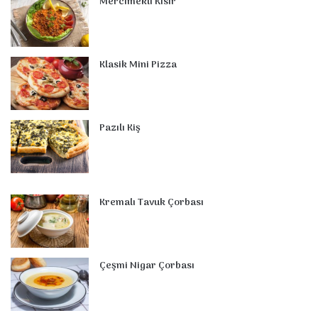
Mercimekli Kısır
k
s
n
a
p
t
m
Klasik Mini Pizza
Pazılı Kiş
Kremalı Tavuk Çorbası
Çeşmi Nigar Çorbası