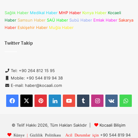
Sağlık Haber
Medikal Haber
MHP Haber
Konya Haber
Kocaeli
Haber
Samsun Haber
SAÜ Haber
Subü Haber
Emlak Haber
Sakarya
Haber
Eskişehir Haber
Muğla Haber
Twitter Takip
Tel: +90 264 812 15 95
Mobile: +90 544 819 94 38
E-mail: haber@kocaali.com
Facebook
X
Pinterest
LinkedIn
YouTube
Tumblr
Instagram
vk.com
Wh
© Telif Hakkı 2026, Tüm Hakları Saklıdır |
Kocaali Bilişim
+90 544 819 94
Künye
|
Gizlilik Politikası
Acil Durumlar için