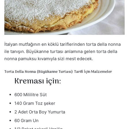
s
t
a
g
ö
n
d
İtalyan mutfağının en köklü tariflerinden torta della nonna
e
ile tanışın. Büyükanne turtası anlamına gelen torta della
r
nonna pamuksu kıvamıyla sizi mest edecek.
m
e
Torta Della Nonna (Büyükanne Turtası) Tarifi İçin Malzemeler
k
Kreması için:
600 Mililitre Süt
140 Gram Toz şeker
2 Adet Orta Boy Yumurta
60 Gram Un