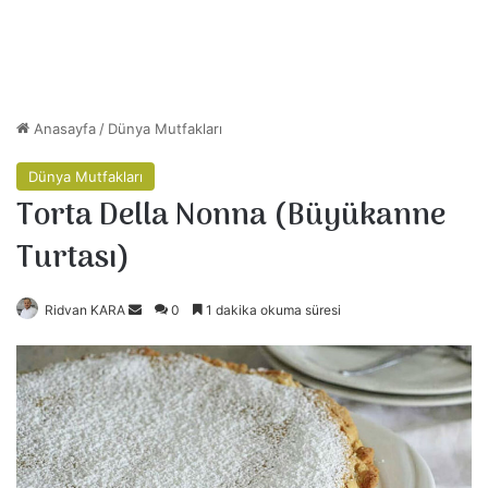
Anasayfa
/
Dünya Mutfakları
Dünya Mutfakları
Torta Della Nonna (Büyükanne
Turtası)
Ridvan KARA
B
0
1 dakika okuma süresi
i
r
e
-
p
o