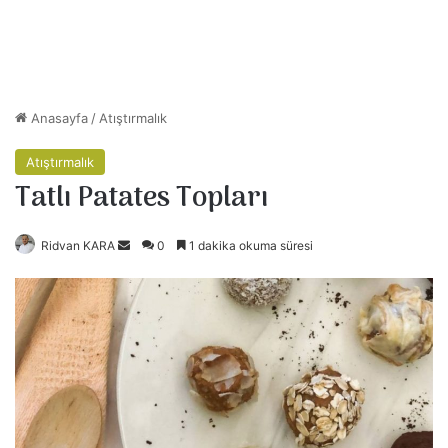
Anasayfa
/
Atıştırmalık
Atıştırmalık
Tatlı Patates Topları
Ridvan KARA
B
0
1 dakika okuma süresi
i
r
e
-
p
o
s
t