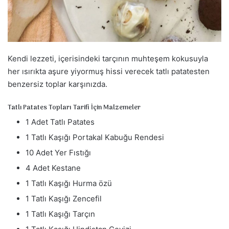
a
g
ö
n
d
Kendi lezzeti, içerisindeki tarçının muhteşem kokusuyla
e
her ısırıkta aşure yiyormuş hissi verecek tatlı patatesten
r
benzersiz toplar karşınızda.
m
e
Tatlı Patates Topları Tarifi İçin Malzemeler
k
1 Adet Tatlı Patates
1 Tatlı Kaşığı Portakal Kabuğu Rendesi
10 Adet Yer Fıstığı
4 Adet Kestane
1 Tatlı Kaşığı Hurma özü
1 Tatlı Kaşığı Zencefil
1 Tatlı Kaşığı Tarçın