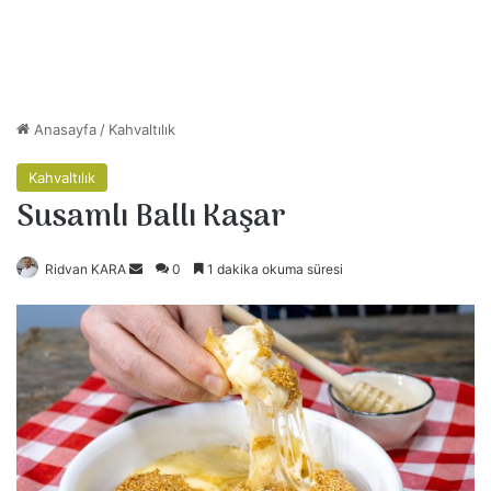
Anasayfa
/
Kahvaltılık
Kahvaltılık
Susamlı Ballı Kaşar
Ridvan KARA
B
0
1 dakika okuma süresi
i
r
e
-
p
o
s
t