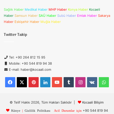
Sağlık Haber
Medikal Haber
MHP Haber
Konya Haber
Kocaeli
Haber
Samsun Haber
SAÜ Haber
Subü Haber
Emlak Haber
Sakarya
Haber
Eskişehir Haber
Muğla Haber
Twitter Takip
Tel: +90 264 812 15 95
Mobile: +90 544 819 94 38
E-mail: haber@kocaali.com
Facebook
X
Pinterest
LinkedIn
YouTube
Tumblr
Instagram
vk.com
Wh
© Telif Hakkı 2026, Tüm Hakları Saklıdır |
Kocaali Bilişim
+90 544 819 94
Künye
|
Gizlilik Politikası
Acil Durumlar için