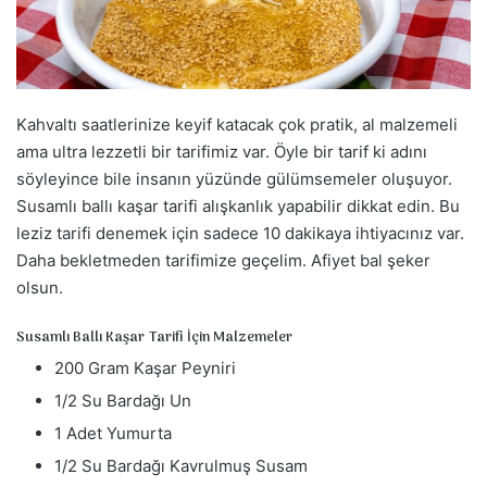
a
g
ö
n
d
Kahvaltı saatlerinize keyif katacak çok pratik, al malzemeli
e
ama ultra lezzetli bir tarifimiz var. Öyle bir tarif ki adını
r
söyleyince bile insanın yüzünde gülümsemeler oluşuyor.
m
Susamlı ballı kaşar tarifi alışkanlık yapabilir dikkat edin. Bu
e
leziz tarifi denemek için sadece 10 dakikaya ihtiyacınız var.
k
Daha bekletmeden tarifimize geçelim. Afiyet bal şeker
olsun.
Susamlı Ballı Kaşar Tarifi İçin Malzemeler
200 Gram Kaşar Peyniri
1/2 Su Bardağı Un
1 Adet Yumurta
1/2 Su Bardağı Kavrulmuş Susam