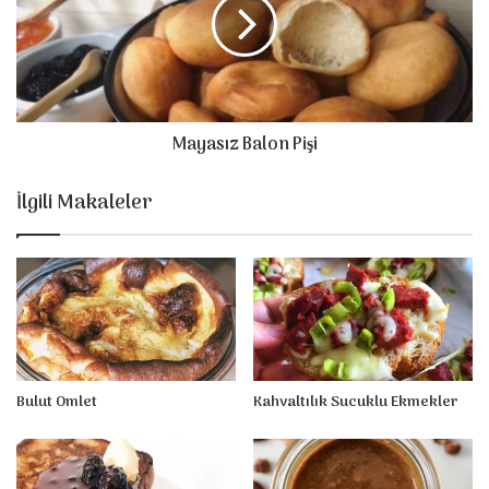
a
a
l
s
ı
ı
A
z
k
B
ı
a
Mayasız Balon Pişi
t
l
m
o
a
n
İlgili Makaleler
P
i
ş
i
Bulut Omlet
Kahvaltılık Sucuklu Ekmekler