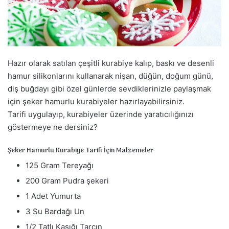
a
g
ö
n
d
Hazır olarak satılan çeşitli kurabiye kalıp, baskı ve desenli
e
hamur silikonlarını kullanarak nişan, düğün, doğum günü,
r
diş buğdayı gibi özel günlerde sevdiklerinizle paylaşmak
m
için şeker hamurlu kurabiyeler hazırlayabilirsiniz.
e
Tarifi uygulayıp, kurabiyeler üzerinde yaratıcılığınızı
k
göstermeye ne dersiniz?
Şeker Hamurlu Kurabiye Tarifi İçin Malzemeler
125 Gram Tereyağı
200 Gram Pudra şekeri
1 Adet Yumurta
3 Su Bardağı Un
1/2 Tatlı Kaşığı Tarçın