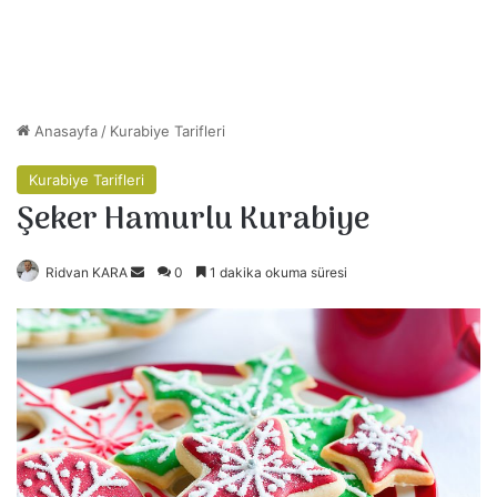
Anasayfa
/
Kurabiye Tarifleri
Kurabiye Tarifleri
Şeker Hamurlu Kurabiye
Ridvan KARA
B
0
1 dakika okuma süresi
i
r
e
-
p
o
s
t