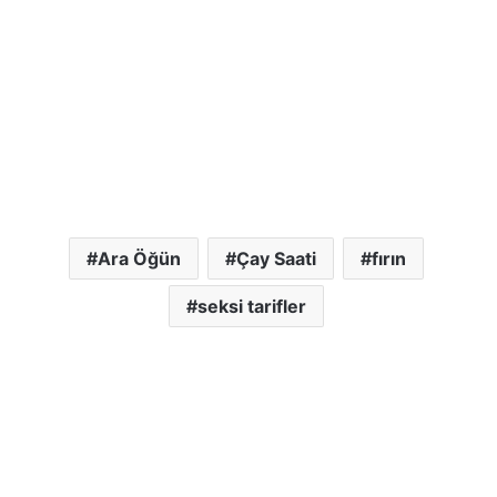
Ara Öğün
Çay Saati
fırın
seksi tarifler