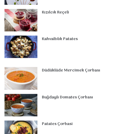
t
m
Kızılcık Reçeli
Kahvaltılık Patates
Düdüklüde Mercimek Çorbası
Buğdaylı Domates Çorbası
Patates Çorbasi