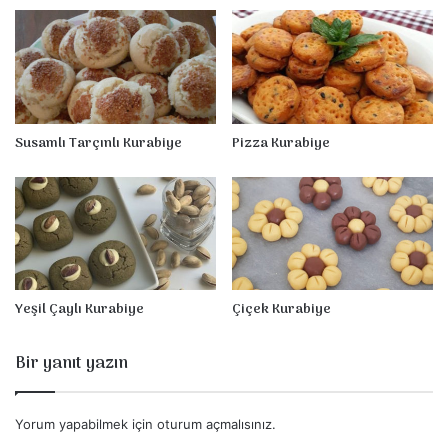
r
a
b
i
y
e
Susamlı Tarçınlı Kurabiye
Pizza Kurabiye
Yeşil Çaylı Kurabiye
Çiçek Kurabiye
Bir yanıt yazın
Yorum yapabilmek için
oturum açmalısınız
.