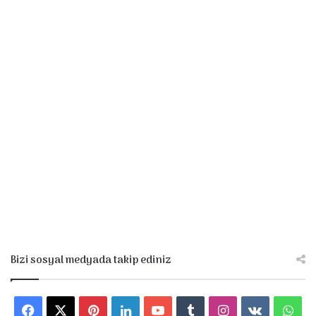
Bizi sosyal medyada takip ediniz
F
X
P
L
Y
T
I
v
W