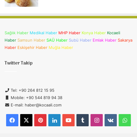
Sağlık Haber
Medikal Haber
MHP Haber
Konya Haber
Kocaeli
Haber
Samsun Haber
SAÜ Haber
Subü Haber
Emlak Haber
Sakarya
Haber
Eskişehir Haber
Muğla Haber
Twitter Takip
Tel: +90 264 812 15 95
Mobile: +90 544 819 94 38
E-mail: haber@kocaali.com
Facebook
X
Pinterest
LinkedIn
YouTube
Tumblr
Instagram
vk.com
Wh