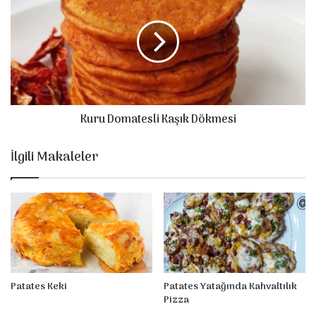
u
n
r
u
D
o
m
a
t
Kuru Domatesli Kaşık Dökmesi
e
s
l
İlgili Makaleler
i
K
a
ş
ı
k
D
ö
k
Patates Keki
Patates Yatağında Kahvaltılık
m
Pizza
e