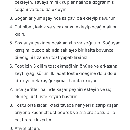
bekleyin. Tavaya minik küpler halinde doğranmış
soğanı ve tuzu da ekleyin.
Soğanlar yumuşayınca salçayı da ekleyip kavurun.
Pul biber, kekik ve sıcak suyu ekleyip ocağın altını
kısın.
Sos suyu çekince ocaktan alın ve soğutun. Soğuyan
karışımı buzdolabında saklayıp bir hafta boyunca
dilediğiniz zaman tost yapabilirsiniz.
Tost için 3 dilim tost ekmeğinin önüne ve arkasına
zeytinyağı sürün. İki adet tost ekmeğine dolu dolu
birer yemek kaşığı kıymalı harçtan koyun.
İnce şeritler halinde kaşar peyniri ekleyin ve üç
ekmeği üst üste koyup bastırın.
Tostu orta sıcaklıktaki tavada her yeri kızarıp,kaşar
eriyene kadar alt üst ederek ve ara ara spatula ile
bastırarak kızartın.
Afiyet olsun.