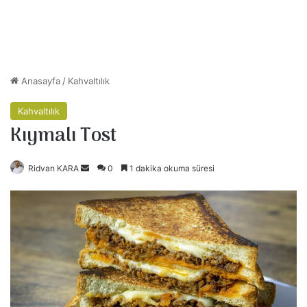
Anasayfa
/
Kahvaltılık
Kahvaltılık
Kıymalı Tost
Ridvan KARA
B
0
1 dakika okuma süresi
i
r
e
-
p
o
s
t