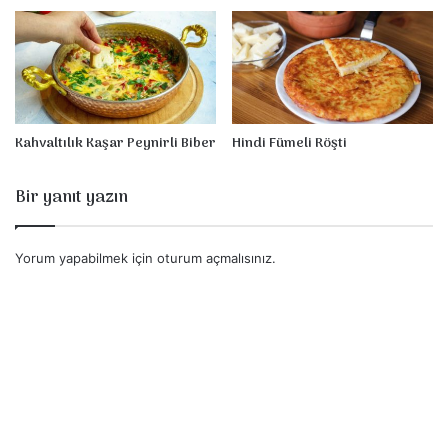
s
i
Kahvaltılık Kaşar Peynirli Biber
Hindi Fümeli Röşti
Bir yanıt yazın
Yorum yapabilmek için
oturum açmalısınız
.