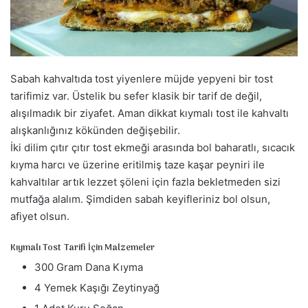
a
g
ö
n
d
Sabah kahvaltıda tost yiyenlere müjde yepyeni bir tost
e
tarifimiz var. Üstelik bu sefer klasik bir tarif de değil,
r
alışılmadık bir ziyafet. Aman dikkat kıymalı tost ile kahvaltı
m
alışkanlığınız kökünden değişebilir.
e
İki dilim çıtır çıtır tost ekmeği arasında bol baharatlı, sıcacık
k
kıyma harcı ve üzerine eritilmiş taze kaşar peyniri ile
kahvaltılar artık lezzet şöleni için fazla bekletmeden sizi
mutfağa alalım. Şimdiden sabah keyifleriniz bol olsun,
afiyet olsun.
Kıymalı Tost Tarifi İçin Malzemeler
300 Gram Dana Kıyma
4 Yemek Kaşığı Zeytinyağ