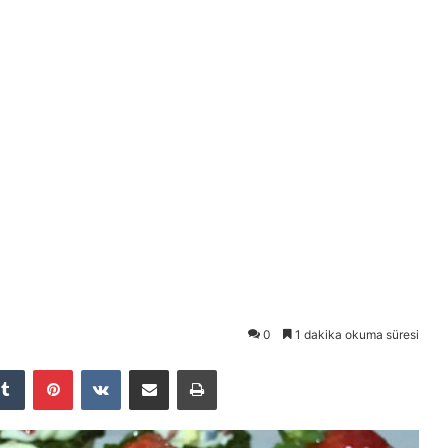
0
1 dakika okuma süresi
Tumblr
Pinterest
VKontakte
E-Posta ile paylaş
Yazdır