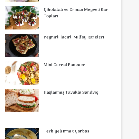
o
r
d
b
r
g
o
s
Çikolatalı ve Orman Meyveli Kar
o
e
Topları
I
e
r
m
A
k
s
n
a
p
Peynirli İncirli Milföy Kareleri
t
m
p
Mini Cereal Pancake
Haşlanmış Tavuklu Sandviç
Terbiyeli Irmik Çorbasi