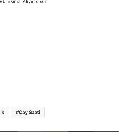
bilirsiniz. Afiyet olsun.
ık
Çay Saati
Tumblr
Pinterest
VKontakte
E-Posta ile paylaş
Yazdır