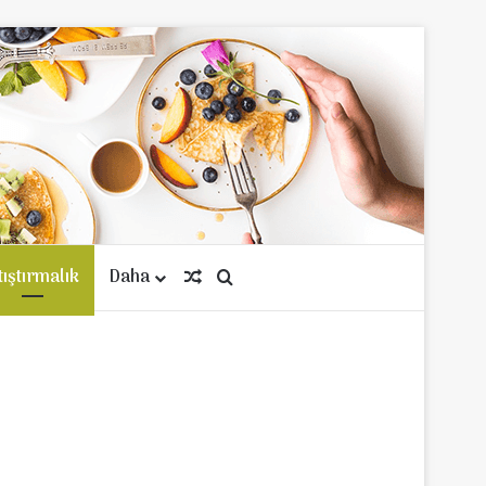
tıştırmalık
Daha
Rastgele Makale
Arama yap ...