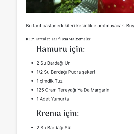
Bu tarif pastanedekileri kesinlikle aratmayacak. Buy
Kıyır Tartolet Tarifi İçin Malzemeler
Hamuru için:
2 Su Bardağı Un
1/2 Su Bardağı Pudra şekeri
1 çimdik Tuz
125 Gram Tereyağı Ya Da Margarin
1 Adet Yumurta
Krema için:
2 Su Bardağı Süt