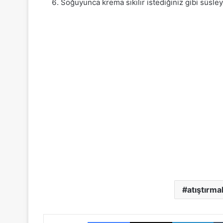
Soğuyunca krema sıkılır istediğiniz gibi süsleye
atıştırmal
Facebook
X
LinkedIn