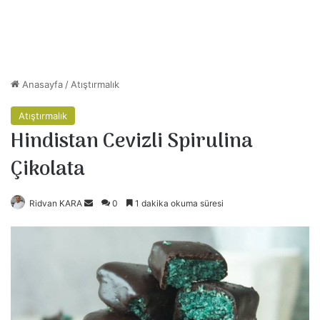
Anasayfa
/
Atıştırmalık
Atıştırmalık
Hindistan Cevizli Spirulina
Çikolata
Ridvan KARA
B
0
1 dakika okuma süresi
i
r
e
-
p
o