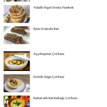
t
m
Yulaflı Diyet Dostu Pankek
Raw Granola Bar
Aşçıbaşının Çorbası
Kemik Suyu Çorbası
Baharatlı Bal Kabağı Çorbası