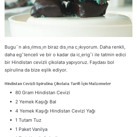
s
t
a
g
ö
n
d
Bugu¨n alıs¸ılmıs¸ın biraz dıs¸ına c¸ıkıyorum. Daha renkli,
e
daha egˆlenceli ve bir o kadar da ic¸erigˆi ile tatmin edici
r
bir Hindistan cevizli çikolata yapıyoruz. Faydası bol
m
spirulina da bize eşlik ediyor.
e
k
Hindistan Cevizli Spirulina Çikolata Tarifi İçin Malzemeler
80 Gram Hindistan Cevizi
2 Yemek Kaşığı Bal
4 Yemek Kaşığı Hindistan Cevizi Yağı
1 Tutam Tuz
1 Paket Vanilya