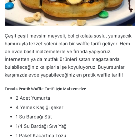
a
g
ö
n
d
Çeşit çeşit mevsim meyveli, bol çikolata soslu, yumuşacık
e
hamuruyla lezzet şöleni olan bir waffle tarifi geliyor. Hem
r
de evde basit malzemelerle ve fırında yapıyoruz.
m
İnternetten ya da mutfak ürünleri satan mağazalarda
e
bulabileceğiniz kalıplarla işe koyuluyoruz. Buyursunlar
k
karşınızda evde yapabileceğiniz en pratik waffle tarifi!
Fırında Pratik Waffle Tarifi İçin Malzemeler
2 Adet Yumurta
4 Yemek Kaşığı şeker
1 Su Bardağı Süt
1/4 Su Bardağı Sıvı Yağ
1 Paket Kabartma Tozu