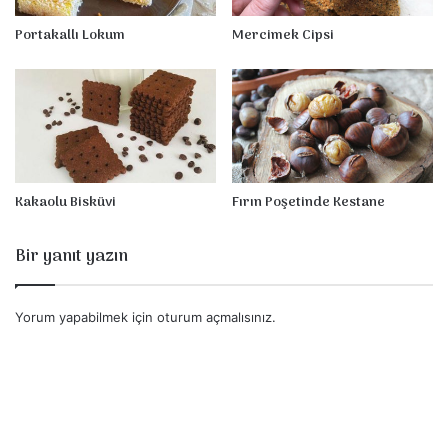
r
t
Portakallı Lokum
Mercimek Cipsi
m
a
s
ı
Kakaolu Bisküvi
Fırın Poşetinde Kestane
Bir yanıt yazın
Yorum yapabilmek için
oturum açmalısınız
.