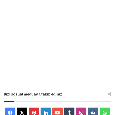
Bizi sosyal medyada takip ediniz
F
X
P
L
Y
T
I
v
W