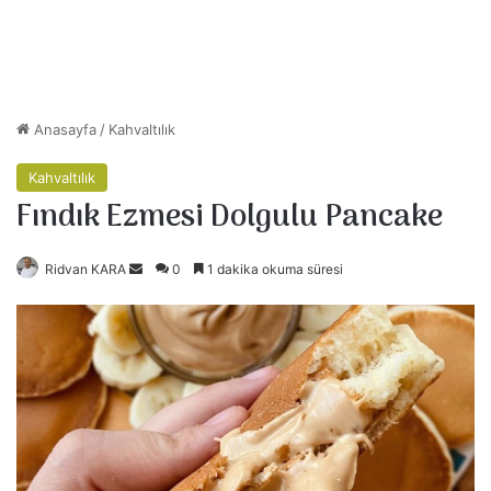
Anasayfa
/
Kahvaltılık
Kahvaltılık
Fındık Ezmesi Dolgulu Pancake
Ridvan KARA
B
0
1 dakika okuma süresi
i
r
e
-
p
o
s
t