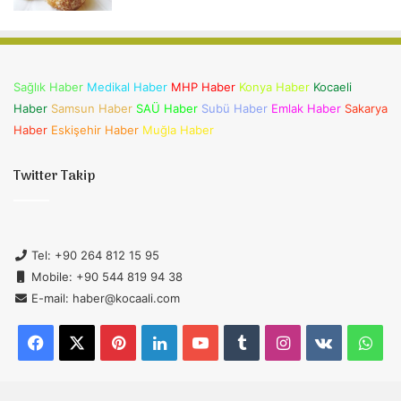
Sağlık Haber
Medikal Haber
MHP Haber
Konya Haber
Kocaeli
Haber
Samsun Haber
SAÜ Haber
Subü Haber
Emlak Haber
Sakarya
Haber
Eskişehir Haber
Muğla Haber
Twitter Takip
Tel: +90 264 812 15 95
Mobile: +90 544 819 94 38
E-mail: haber@kocaali.com
Facebook
X
Pinterest
LinkedIn
YouTube
Tumblr
Instagram
vk.com
Wh