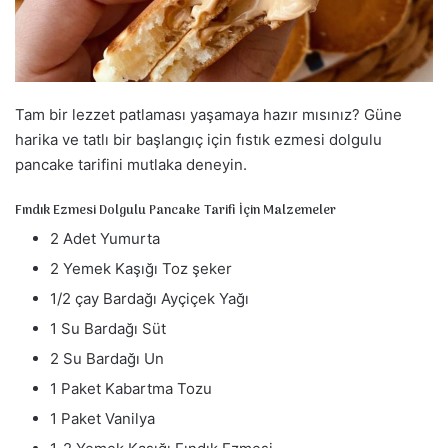
a
g
ö
n
d
Tam bir lezzet patlaması yaşamaya hazır mısınız? Güne
e
harika ve tatlı bir başlangıç için fıstık ezmesi dolgulu
r
pancake tarifini mutlaka deneyin.
m
e
Fındık Ezmesi Dolgulu Pancake Tarifi İçin Malzemeler
k
2 Adet Yumurta
2 Yemek Kaşığı Toz şeker
1/2 çay Bardağı Ayçiçek Yağı
1 Su Bardağı Süt
2 Su Bardağı Un
1 Paket Kabartma Tozu
1 Paket Vanilya