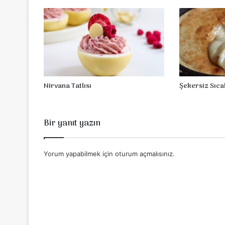
l
m
a
s
ı
Nirvana Tatlısı
Şekersiz Sıca
Bir yanıt yazın
Yorum yapabilmek için
oturum açmalısınız
.