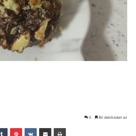
0
Bir dakikadan az
Tumblr
Pinterest
VKontakte
E-Posta ile paylaş
Yazdır