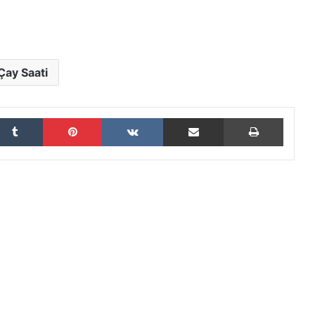
Çay Saati
Tumblr
Pinterest
VKontakte
E-Posta ile paylaş
Yazdır