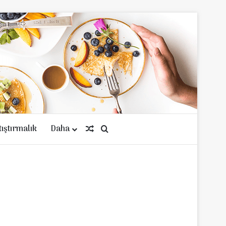
tıştırmalık
Daha
Rastgele Makale
Arama yap ...