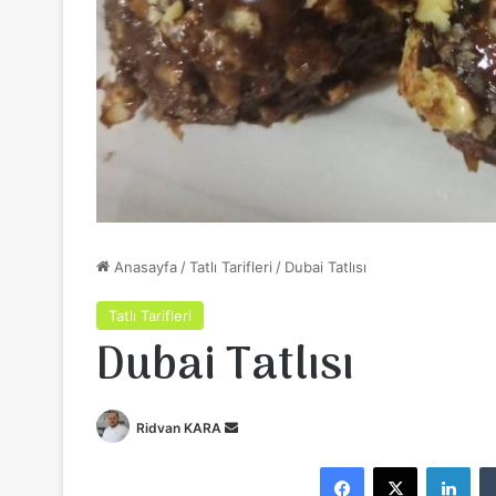
Anasayfa
/
Tatlı Tarifleri
/
Dubai Tatlısı
Tatlı Tarifleri
Dubai Tatlısı
Ridvan KARA
B
i
Facebook
X
LinkedIn
r