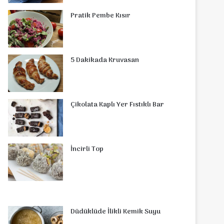
o
r
d
b
r
g
o
s
Pratik Pembe Kısır
o
e
I
e
r
m
A
k
s
n
a
p
5 Dakikada Kruvasan
t
m
p
Çikolata Kaplı Yer Fıstıklı Bar
İncirli Top
Düdüklüde İlikli Kemik Suyu