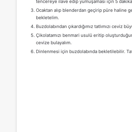
tencereye ilave edip yumuşaması için 5 dakika 
Ocaktan alıp blenderdan geçirip püre haline g
bekletelim.
Buzdolabından çıkardığımız tatlımızı ceviz büy
Çikolatamızı benmari usulü eritip oluşturduğu
cevize bulayalım.
Dinlenmesi için buzdolabında bekletilebilir. Tat