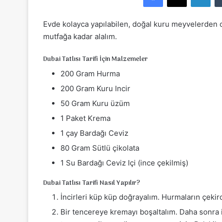
e
-
Evde kolayca yapılabilen, doğal kuru meyvelerden oluşa
p
mutfağa kadar alalım.
o
s
Dubai Tatlısı Tarifi İçin Malzemeler
t
200 Gram Hurma
a
200 Gram Kuru Incir
g
ö
50 Gram Kuru üzüm
n
1 Paket Krema
d
1 çay Bardağı Ceviz
e
80 Gram Sütlü çikolata
r
m
1 Su Bardağı Ceviz Içi (ince çekilmiş)
e
Dubai Tatlısı Tarifi Nasıl Yapılır?
k
İncirleri küp küp doğrayalım. Hurmaların çekird
Bir tencereye kremayı boşaltalım. Daha sonra i