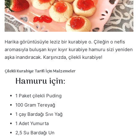
a
g
ö
n
d
Harika görüntüsüyle leziz bir kurabiye o. Çileğin o nefis
e
r
aromasıyla buluşan kıyır kıyır kurabiye hamuru sizi yeniden
m
aşka inandıracak. Karşınızda, çilekli kurabiye!
e
Çilekli Kurabiye Tarifi İçin Malzemeler
k
Hamuru için:
1 Paket çilekli Puding
100 Gram Tereyağ
1 çay Bardağı Sıvı Yağ
1 Adet Yumurta
2,5 Su Bardağı Un