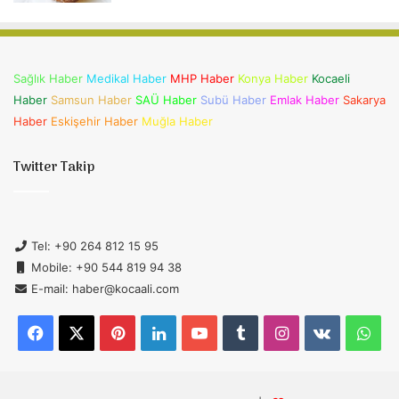
Sağlık Haber
Medikal Haber
MHP Haber
Konya Haber
Kocaeli
Haber
Samsun Haber
SAÜ Haber
Subü Haber
Emlak Haber
Sakarya
Haber
Eskişehir Haber
Muğla Haber
Twitter Takip
Tel: +90 264 812 15 95
Mobile: +90 544 819 94 38
E-mail: haber@kocaali.com
Facebook
X
Pinterest
LinkedIn
YouTube
Tumblr
Instagram
vk.com
Wh