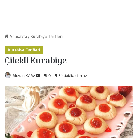
Anasayfa
/
Kurabiye Tarifleri
Kurabiye Tarifleri
Çilekli Kurabiye
Ridvan KARA
B
0
Bir dakikadan az
i
r
e
-
p
o
s
t