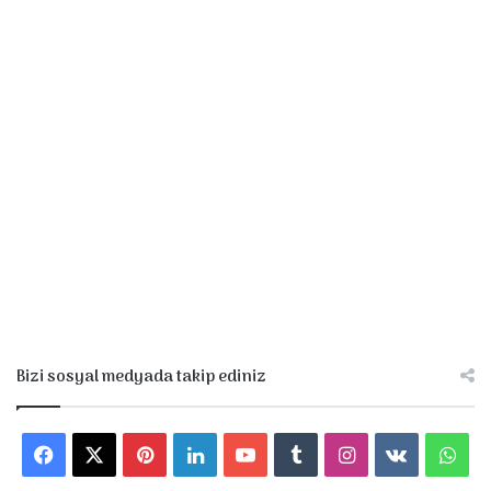
Bizi sosyal medyada takip ediniz
F
X
P
L
Y
T
I
v
W