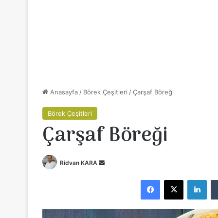
Anasayfa
/
Börek Çeşitleri
/
Çarşaf Böreği
Börek Çeşitleri
Çarşaf Böreği
Ridvan KARA
B
i
Facebook
X
LinkedIn
r
e
-