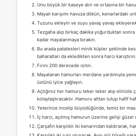
Unu büyük bir kaseye alın ve ortasına bir havu
Mayalı karışımı havuza dökün, kenarlardaki unl
Tuzunu ekleyin ve suyu yavaş yavaş ekleyerek
Tezgaha alıp birkaç dakika yoğurduktan sonra 
kadar mayalanmaya bırakın.
Bu arada patatesleri minik küpler şeklinde kes
baharatları da ekledikten sonra harcı karıştırın
Fırını 200 derecede ısıtın.
Mayalanan hamurları merdane yardımıyla yemek
üstünü iyice yağlayın.
Açtığınız her hamuru teker teker alıp elinizle ç
kolaylaştıracaktır. Hamuru alttan tutup hafif hafi
Yeterince incelip büyüdüğünde, temiz bir masa
İç harcı, açılmış hamurun üzerine gelişi güzel 
Çarşafın karşılıklı iki kenarından kaldırarak, h
Karşılıklı iki rulo oluşacak. Aynı gül böreği sa