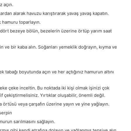
z açın.
ardan alarak havuzu karıştırarak yavaş yavaş kapatın.
 hamuru toparlayın.
dört bezeye bölün, bezelerin üzerine örtüp yarım saat
in ve bir kaba alın. Soğanları yemeklik doğrayın, kıyma ve
.
 tabağı boyutunda açın ve her açtığınız hamurun altını
eke çeke inceltin. Bu noktada iki kişi olmak işinizi çok
f çekiştirmelisiniz. Yırtıklar oluşabilir, önemli değil.
 örtüsü veya çarşafın üzerine yayın ve yine yağlayın.
serpin
amurun sarılmasını sağlayın.
rarmış gibi kendi etrafına dolayın ve yağlanmış tepsiye alın.