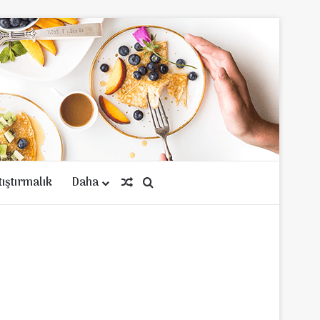
tıştırmalık
Daha
Rastgele Makale
Arama yap ...