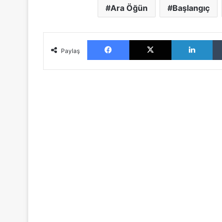
Ara Öğün
Başlangıç
Facebook
X
LinkedIn
Paylaş