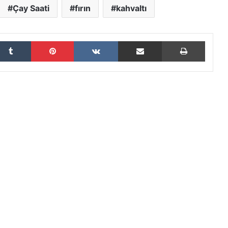
Çay Saati
fırın
kahvaltı
Tumblr
Pinterest
VKontakte
E-Posta ile paylaş
Yazdır