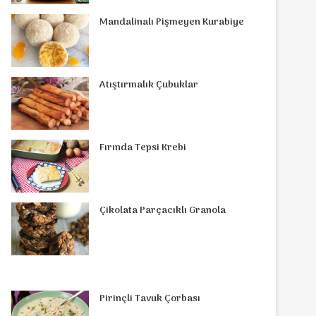
o
r
d
b
r
g
o
s
Mandalinalı Pişmeyen Kurabiye
o
e
I
e
r
m
A
k
s
n
a
p
Atıştırmalık Çubuklar
t
m
p
Fırında Tepsi Krebi
Çikolata Parçacıklı Granola
Pirinçli Tavuk Çorbası