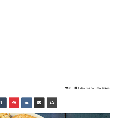
0
1 dakika okuma süresi
Tumblr
Pinterest
VKontakte
E-Posta ile paylaş
Yazdır