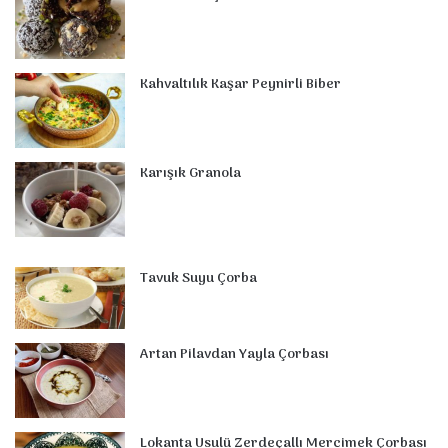
k
s
n
a
p
t
m
Kahvaltılık Kaşar Peynirli Biber
Karışık Granola
Tavuk Suyu Çorba
Artan Pilavdan Yayla Çorbası
Lokanta Usulü Zerdeçallı Mercimek Çorbası