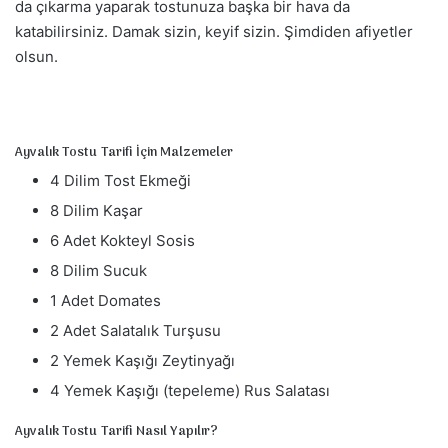
da çıkarma yaparak tostunuza başka bir hava da
m
katabilirsiniz. Damak sizin, keyif sizin. Şimdiden afiyetler
e
k
olsun.
Ayvalık Tostu Tarifi İçin Malzemeler
4 Dilim Tost Ekmeği
8 Dilim Kaşar
6 Adet Kokteyl Sosis
8 Dilim Sucuk
1 Adet Domates
2 Adet Salatalık Turşusu
2 Yemek Kaşığı Zeytinyağı
4 Yemek Kaşığı (tepeleme) Rus Salatası
Ayvalık Tostu Tarifi Nasıl Yapılır?