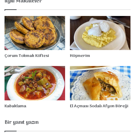
İlgili Makaleler
e
s
i
Çorum Tokmak Köftesi
Höşmerim
Kabaklama
El Açması Sodalı Afyon Böreği
Bir yanıt yazın