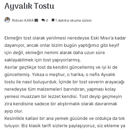
Ayvalık Tostu
Ridvan KARA
B
0
1 dakika okuma süresi
i
r
Ekmeğin tost olarak yenilmesi neredeyse Eski Mısır’a kadar
e
dayanıyor, ancak onlar bizim bugün yaptığımız gibi keyif
-
için değil, ekmeğin nemini alarak daha uzun süre
p
saklayabilmek için tost yapıyorlarmış.
o
Asırlar geçtikçe tost da kendini güncellemiş ve iyi ki de
s
güncellemiş. Yoksa o meşhur, o harika, o nefis Ayvalık
t
tostu ile nasıl buluşurduk. İçinde bir tost severin arayacağı
a
neredeyse tüm malzemeleri barındıran, yapması kolay
g
yemesi muazzam bir lezzet kendisi. Tost deyip geçmeyin
ö
zira kendisine sadece bir atıştırmalık olarak davranmak
n
ayıp olur.
d
Kesinlikle kallavi bir ana yemek gücünde ve oldukça da tok
e
tutuyor. Biz klasik tarifi sizlerle paylaşıyoruz, siz ekleme ya
r